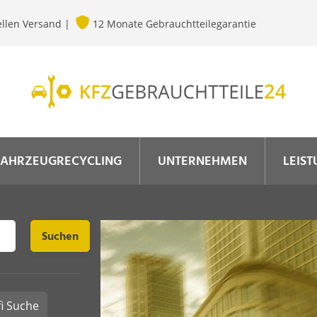
llen Versand |
12 Monate Gebrauchtteilegarantie
Für di
benöti
Artik
Fahrg
Fahrz
FAHRZEUGRECYCLING
UNTERNEHMEN
LEIS
Chat 
fi Suche